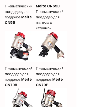
Пневматический
Meite CN65B
гвоздодер для
Пневматический
поддонов Meite
гвоздодер для
CN55
настила с
катушкой
Пневматический
Пневматический
гвоздодер для
гвоздодер для
поддонов Meite
поддонов Meite
CN70B
CN70E