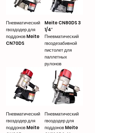
Пневматический
Meite CN80DS 3
гвоздодер для
1/4″
поддонов Meite
Пневматический
CN70DS
гвоздезабивной
пистолет для
паллетных
рулонов
Пневматический
Пневматический
гвоздодер для
гвоздодер для
поддонов Meite
поддонов Meite