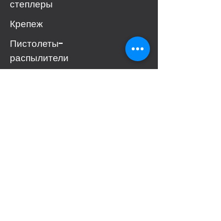
степлеры
Крепеж
Пистолеты-
распылители
Пневматические
инструменты
Аксессуар и другие
Ресурсы
Организация
Скачать
О компании
Meite
Витрина
Свяжитесь с
нами