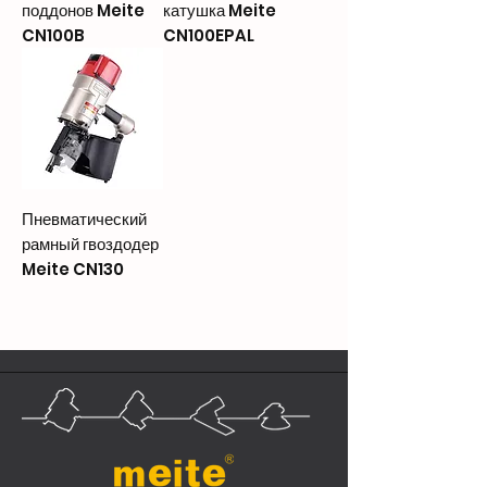
поддонов Meite
катушка Meite
CN100B
CN100EPAL
Пневматический
рамный гвоздодер
Meite CN130