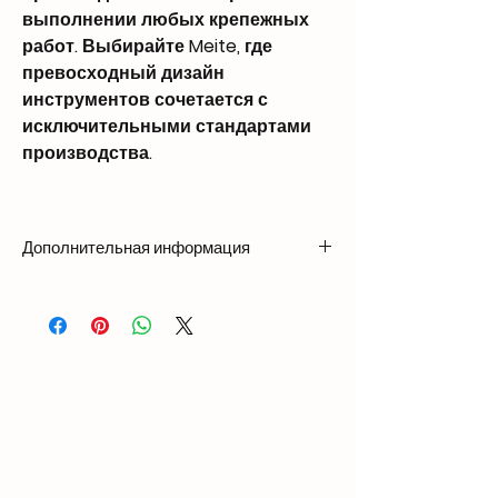
выполнении любых крепежных
работ. Выбирайте Meite, где
превосходный дизайн
инструментов сочетается с
исключительными стандартами
производства.
Дополнительная информация
Weight
5.8 kg
Dimensions
457 × 156 × 336 mm
Nail
Length: 2 3/4″ – 3 1/2″
Compatibility
(70mm – 90mm)
Head Diameter: 0.338″
(8.6mm)
Shank Diameter: 0.138″