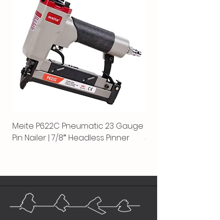
Meite P622C Pneumatic 23 Gauge
Meite MPN-440K-S |
Pin Nailer | 7/8″ Headless Pinner
автоматический гво
пистолет