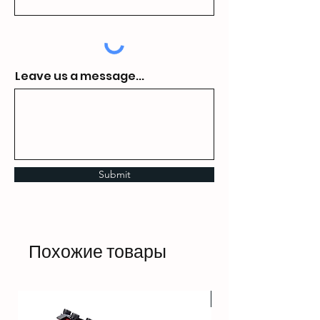
Leave us a message...
Submit
Похожие товары
HOT