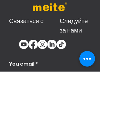
Связаться с
Следуйте
за нами
You email
Subscribe
Продукци
я