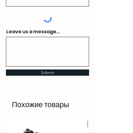
Leave us a message...
Submit
Похожие товары
HOT