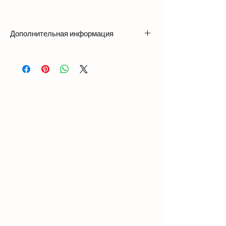
Дополнительная информация
Weight
4.02 kg
Dimensions
376 × 133 × 318 mm
Nail
Length: 1 3/4″ – 2 3/4″
Compatibility
(45mm – 70mm)
Head Diameter: 0.224″
– 0.276″ (5.7mm –
7.0mm)
Shank Diameter: 0.090″
– 0.113″ (2.3mm –
2.9mm)
Capacity
225-300 PCS
Operate
85-120 PSI