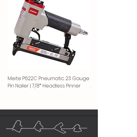
Meite P622C Pneumatic 23 Gauge
Meite MPN-440K-S |
Pin Nailer | 7/8″ Headless Pinner
автоматический гво
пистолет