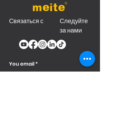
Связаться с
Следуйте
за нами
You email
Subscribe
Продукци
я