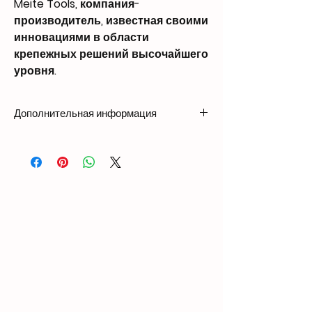
Meite Tools, компания-
производитель, известная своими
инновациями в области
крепежных решений высочайшего
уровня.
Дополнительная информация
Weight
2.75 kg
Dimensions
270 × 131 × 283 mm
Nail
Length: 1″ – 2 1/4″
Compatibility
(25mm – 57mm)
Head Diameter: 0.197″
– 0.236″ (5.0mm –
6.0mm)
Shank Diameter: 0.083″
– 0.090″ (2.1mm –
2.3mm)