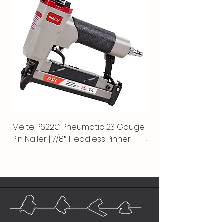
Meite P622C Pneumatic 23 Gauge
Meite MPN-440K-S |
Pin Nailer | 7/8″ Headless Pinner
автоматический гво
пистолет