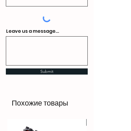
Leave us a message...
Submit
Похожие товары
HOT