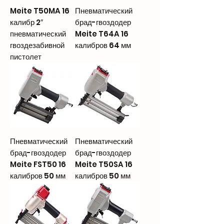
Meite T50MA 16
Пневматический
калибр 2″
брад-гвоздодер
пневматический
Meite T64A 16
гвоздезабивной
калибров 64 мм
пистолет
Пневматический
Пневматический
брад-гвоздодер
брад-гвоздодер
Meite FST50 16
Meite T50SA 16
калибров 50 мм
калибров 50 мм