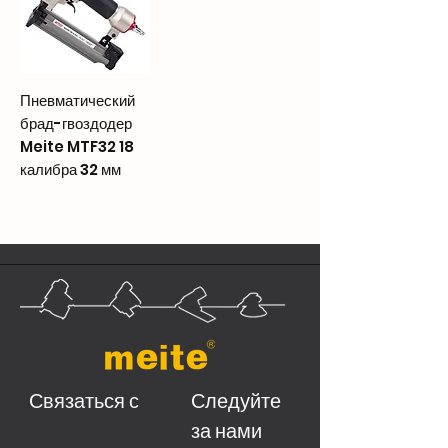
Пневматический
брад-гвоздодер
Meite MTF32 18
калибра 32 мм
Связаться с
Следуйте
за нами