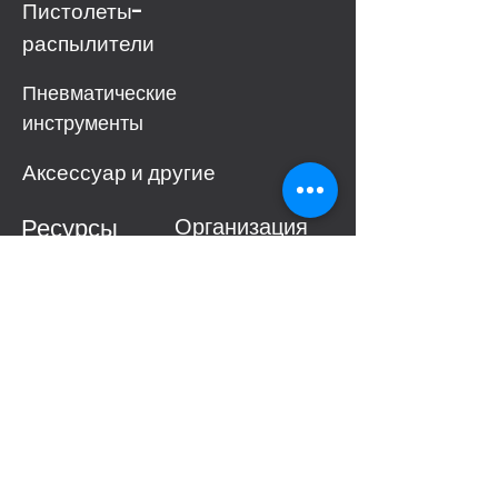
Пистолеты-
распылители
Пневматические
инструменты
Аксессуар и другие
Ресурсы
Организация
Скачать
О компании
Meite
Витрина
Свяжитесь с
нами
Новост
Политика
и
конфиденциаль
ности