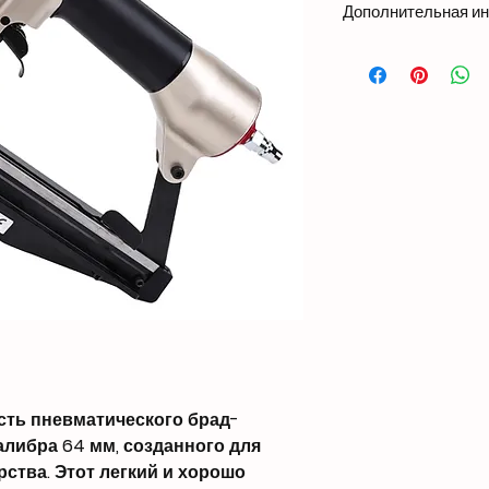
Дополнительная и
Вес1,75 кг
Размеры298 × 73 × 
Совместимость с г
Длина: 1 1/4″ - 2 1/2
Ширина: 0,063″ (1,6
Толщина: 0,055″ (1,
Вместимость
100 PCS
Рабочее давление
85-120 PSI
Вход воздуха
1/4″ NPT
Подгонянная подд
OEM
ть пневматического брад-
калибра 64 мм, созданного для
ства. Этот легкий и хорошо