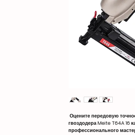
Оцените передовую точнос
гвоздодера Meite T64A 16 
профессионального мастер