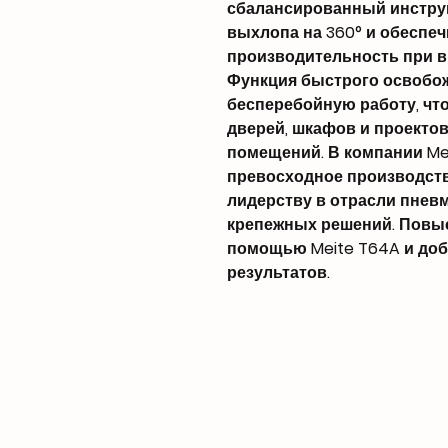
сбалансированный инстру
выхлопа на 360° и обеспе
производительность при в
Функция быстрого освобож
бесперебойную работу, что
дверей, шкафов и проектов
помещений. В компании Mei
превосходное производств
лидерству в отрасли пнев
крепежных решений. Повыс
помощью Meite T64A и до
результатов.