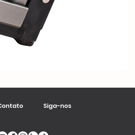
Me
Contato
Siga-nos