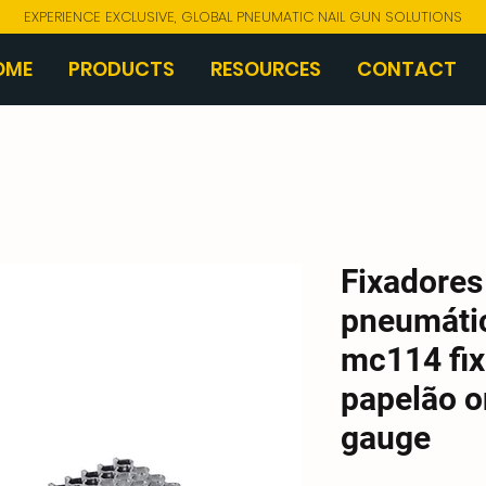
EXPERIENCE EXCLUSIVE, GLOBAL PNEUMATIC NAIL GUN SOLUTIONS
OME
PRODUCTS
RESOURCES
CONTACT
Fixadores
pneumátic
mc114 fix
papelão o
gauge