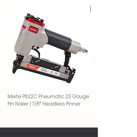
HOT
Meite P622C Pneumatic 23 Gauge
Meite MPN-440K-S |
Pin Nailer | 7/8″ Headless Pinner
automático separ