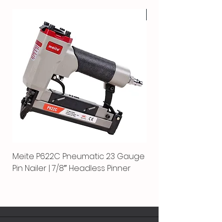
HOT
Meite P622C Pneumatic 23 Gauge
Meite MPN-440K-S |
Pin Nailer | 7/8″ Headless Pinner
automático separ