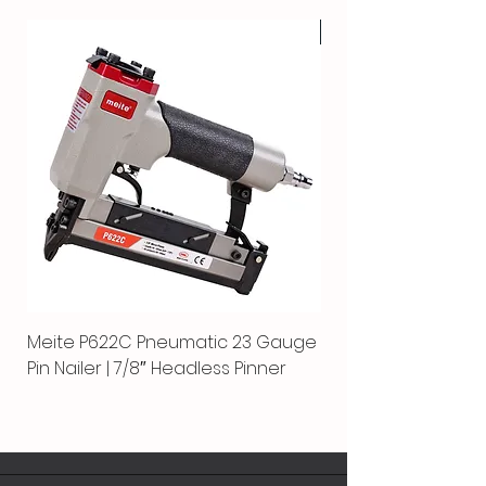
HOT
Meite P622C Pneumatic 23 Gauge
Meite MPN-440K-S |
Pin Nailer | 7/8″ Headless Pinner
automático separ