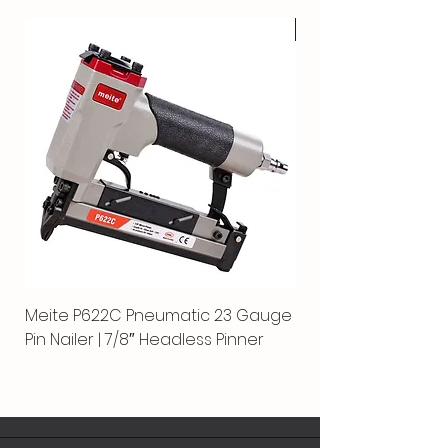
HOT
Meite P622C Pneumatic 23 Gauge
Meite MPN-440K-S |
Pin Nailer | 7/8″ Headless Pinner
automático separ