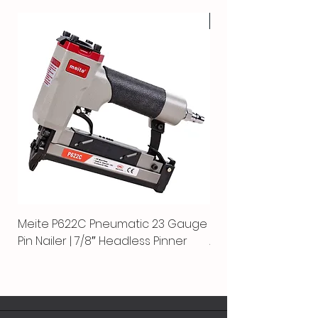
CALIENTE
Meite P622C Pneumatic 23 Gauge
Meite MPN-440K-S |
Pin Nailer | 7/8″ Headless Pinner
Automática Separ