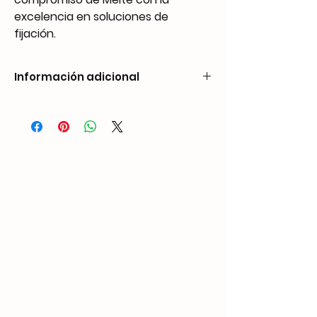
excelencia en soluciones de
fijación.
Información adicional
Peso1,68 kgDimensiones338 × 84 × 201
mmCompatibilidad de clavos
Corona exterior: 1″ (24mm)
Diámetro del alambre: 0,071″ (1,8 mm)
Corona interior: 3/4″ (19mm)
Altura: 0.472″ (12mm)
Diámetro del cierre: 0,217″ - 0,236″ (5,5 -
6,0mm)
Capacidad
100 PCS
Presión de operación
70-100 PSI
Entrada de aire
1/4″ NPT
Soporte personalizado