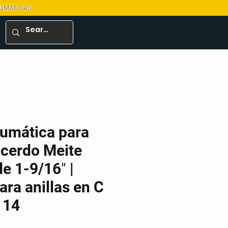
EUMÁTICAS
eumática para
e cerdo Meite
 1-9/16″ |
ara anillas en C
 14