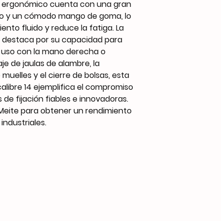
o y ergonómico cuenta con una gran
Operate Pressure
go y un cómodo mango de goma, lo
nto fluido y reduce la fatiga. La
Air Inlet
e destaca por su capacidad para
a uso con la mano derecha o
Customized Suppor
aje de jaulas de alambre, la
muelles y el cierre de bolsas, esta
calibre 14 ejemplifica el compromiso
 de fijación fiables e innovadoras.
Meite para obtener un rendimiento
industriales.