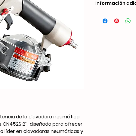
Información adi
Weight
Dimensions
Nail Compatibility
Capacity
Operate Pressure
potencia de la clavadora neumática
e CN452S 2″, diseñada para ofrecer
Air Inlet
mo líder en clavadoras neumáticas y