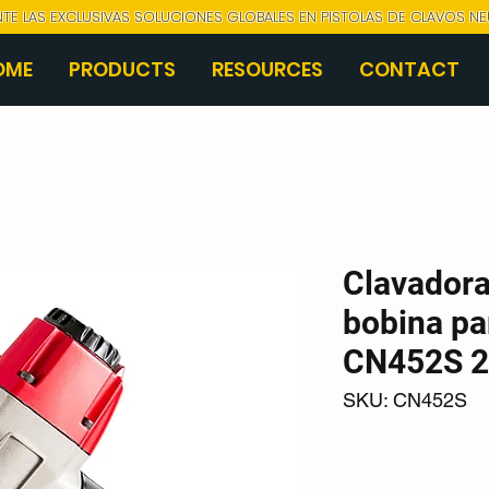
NTE LAS EXCLUSIVAS SOLUCIONES GLOBALES EN PISTOLAS DE CLAVOS N
OME
PRODUCTS
RESOURCES
CONTACT
Clavadora
bobina pa
CN452S 2
SKU: CN452S