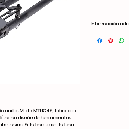
Información adi
Peso4,31 kgDimensio
mmCompatibilidad d
Corona exterior: 1 3
Diámetro del alambre
Corona interior: 1 1
Altura: 0.949″ (24.1
Diámetro del cierre: 
Capacidad
45 PCS
Presión de funciona
Entrada de Aire
/
de anillas Meite MTHC45, fabricado
Soporte personaliza
 líder en diseño de herramientas
OEM
abricación. Esta herramienta bien