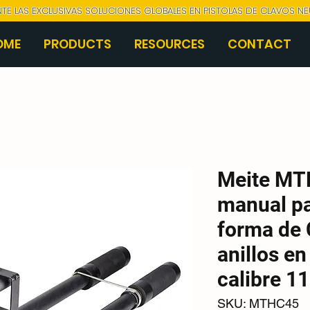
NTE LAS EXCLUSIVAS SOLUCIONES GLOBALES EN PISTOLAS DE CLAVOS N
OME
PRODUCTS
RESOURCES
CONTACT
Meite MT
manual pa
forma de C
anillos e
calibre 11
SKU: MTHC45