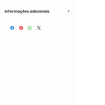
Informações adicionais
Weight
0.81 kg
Dimensions
230 × 48 × 177 mm
Nail
Length: 3/8″ – 1″
Compatibility
(10mm – 25mm)
Shank Diameter: 0.025″
(0.63mm)
Capacity
150 PCS
Operate
70-100 PSI
Pressure
Air Inlet
1/4″ NPT
Customized
OEM