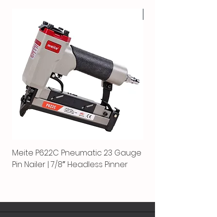
HOT
Meite P622C Pneumatic 23 Gauge
Meite MPN-440K-S |
Pin Nailer | 7/8″ Headless Pinner
automático separ