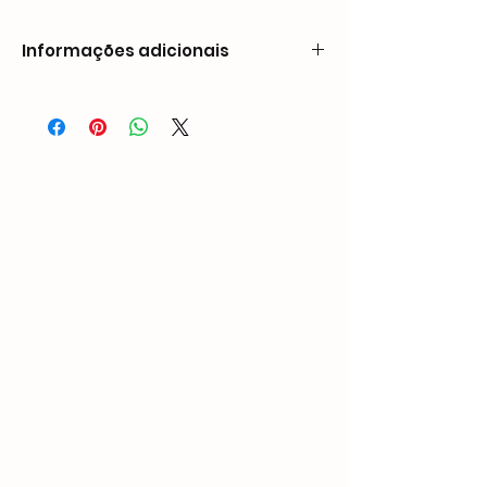
Informações adicionais
Peso1,15 kgDimensões230 × 60 × 226
mmCompatibilidade de pregos
Sem cabeça
Comprimento: 7/8″ - 1 3/16″ (22 mm - 30
mm)
Diâmetro da haste: 0,025″ (0,63 mm)
Mini
Comprimento: 1/2″ - 2″ (12mm - 50mm)
Diâmetro da cabeça: 0,032” (0,82 mm)
Diâmetro da haste: 0,025” (0,63 mm)
Capacidade
100 PCS
Pressão de operação
80-100 PSI
Entrada de ar
1/4″ NPT
Suporte personalizado
OEM