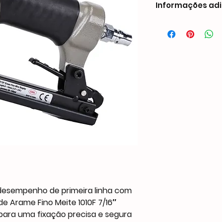
Informações adi
Peso0,92 kgDimensõe
mmCompatibilidade 
Comprimento: 1/4″ - 
Largura: 0,028″ (0,7
Coroa: 7/16″ (11 mm
Espessura: 0,020″ (0
Capacidade
140 PCS
Pressão de operação
70-100 PSI
Entrada de ar
1/4″ NPT
Suporte personaliza
OEM
 desempenho de primeira linha com
 Arame Fino Meite 1010F 7/16″
para uma fixação precisa e segura