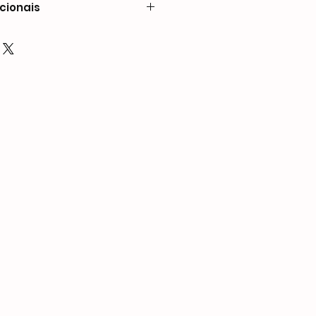
cionais
s207 × 50 × 145
de pregos
3/8″ (6 mm - 10 mm)
 mm)
)
,5 mm)
do