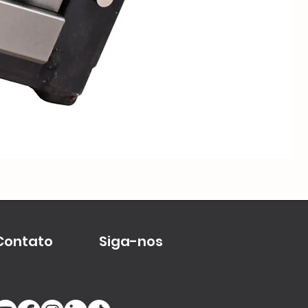
Me
Contato
Siga-nos