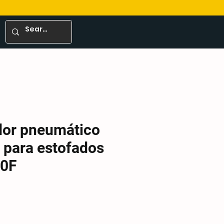
or pneumático
o para estofados
10F