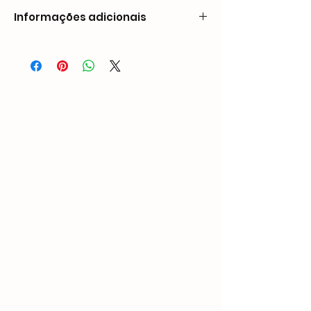
Informações adicionais
Peso0,95 kgDimensões213 × 44 × 145
mmCompatibilidade de pregos
Comprimento: 1/4″ - 5/8″ (6 mm - 16 mm)
Largura: 0,037″ (0,95 mm)
Coroa: 1/2″ (12,8 mm)
Espessura: 0,026″ (0,65 mm)
Capacidade
150 PCS
Pressão de operação
70-100 PSI
Entrada de ar
1/4″ NPT
Suporte personalizado
OEM