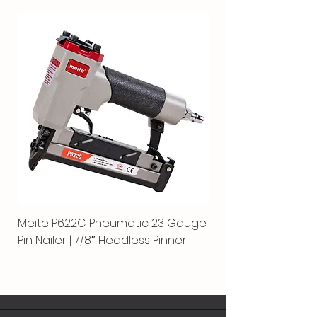
HOT
Meite P622C Pneumatic 23 Gauge
Meite MPN-440K-S |
Pin Nailer | 7/8″ Headless Pinner
automático separ