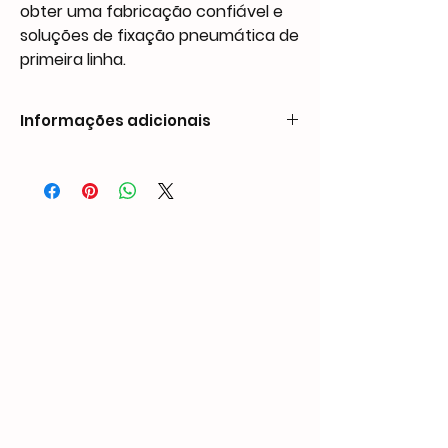
obter uma fabricação confiável e
soluções de fixação pneumática de
primeira linha.
Informações adicionais
Weight
1.17 kg
Dimensions
355 × 41 × 153 mm
Nail
Length: 1/4″ – 5/8″
Compatibility
(6mm – 16mm)
Width: 0.037″ (0.95mm)
Crown: 1/2″ (12.8mm)
Thickness: 0.026″
(0.65mm)
Capacity
360 PCS
Operate
60-100 PSI