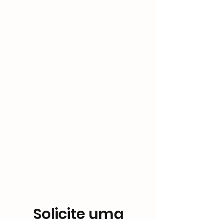
Pressure
Air Inlet
1/4" NPT
Customized
OEM
Support
Solicite uma