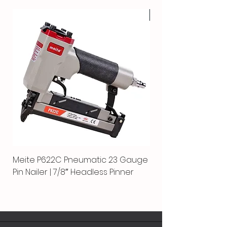
HOT
Meite P622C Pneumatic 23 Gauge
Meite MPN-440K-S |
Pin Nailer | 7/8″ Headless Pinner
automático separ