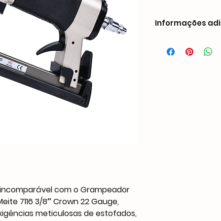
Informações adi
Peso0,94 kgDimensõe
mmCompatibilidade 
Comprimento: 1/4″ - 
Largura: 0,029″ (0,7
Coroa: 3/8″ (9,0 mm)
Espessura: 0,023″ (0
Capacidade
190 PCS
Pressão de operação
70-100 PSI
Entrada de ar
1/4″ NPT
Suporte personaliza
OEM
a incomparável com o Grampeador
eite 7116 3/8″ Crown 22 Gauge,
xigências meticulosas de estofados,