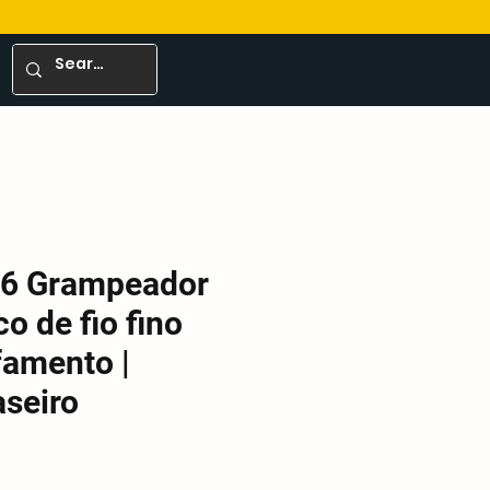
16 Grampeador
o de fio fino
famento |
aseiro