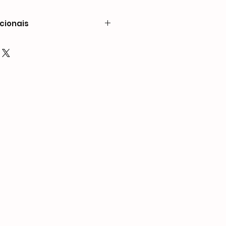
cionais
s240 × 40 × 152
de pregos
5/8″ (6 mm - 16 mm)
5 mm)
,6 mm)
do