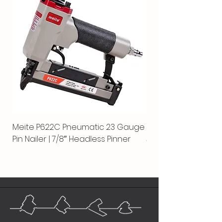
Meite P622C Pneumatic 23 Gauge
Meite MPN-440K-S |
Pin Nailer | 7/8″ Headless Pinner
автоматический гво
пистолет