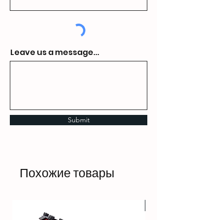
Leave us a message...
Submit
Похожие товары
HOT