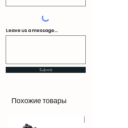
Leave us a message...
Submit
Похожие товары
HOT