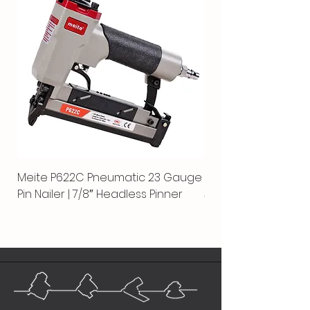
Meite P622C Pneumatic 23 Gauge
Meite MPN-440K-S |
Pin Nailer | 7/8″ Headless Pinner
автоматический гво
пистолет