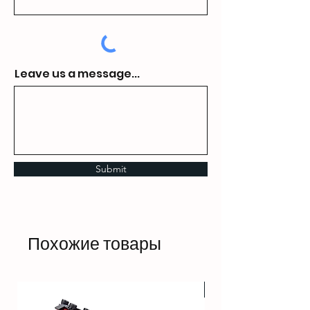
Leave us a message...
Submit
Похожие товары
HOT