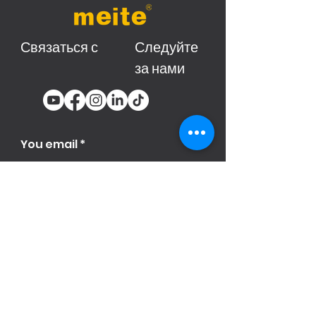
Связаться с
Следуйте
за нами
You email
Subscribe
Продукци
я