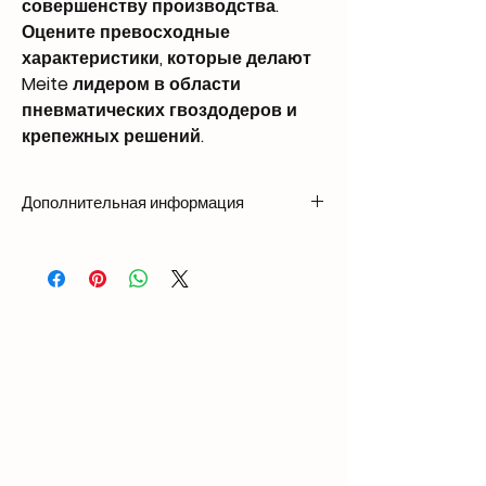
совершенству производства.
Оцените превосходные
характеристики, которые делают
Meite лидером в области
пневматических гвоздодеров и
крепежных решений.
Дополнительная информация
Вес1,3 кг
Размеры256 × 60 × 227 мм
Совместимость с гвоздями
Безголовый
Длина: 7/8″ - 2″ (22 мм - 50 мм)
Диаметр хвостовика: 0,033″ (0,84 мм)
Мини
Длина: 1/2″ - 2″ (12 мм - 50 мм)
Диаметр головки: 0,055″ (1,4 мм)
Диаметр хвостовика: 0,033″ (0,84 мм)
Вместимость