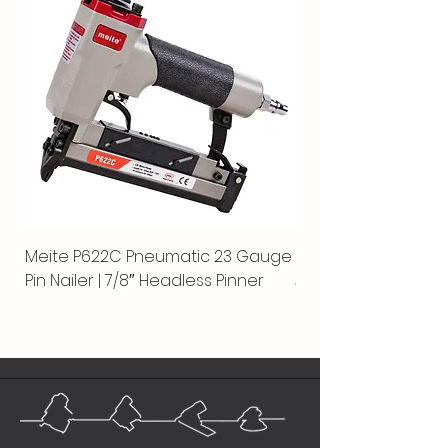
Meite P622C Pneumatic 23 Gauge
Meite MPN-440K-S |
Pin Nailer | 7/8″ Headless Pinner
автоматический гво
пистолет