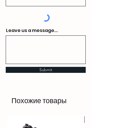
Leave us a message...
Submit
Похожие товары
HOT