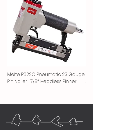
Meite P622C Pneumatic 23 Gauge
Meite MPN-440K-S |
Pin Nailer | 7/8″ Headless Pinner
автоматический гво
пистолет