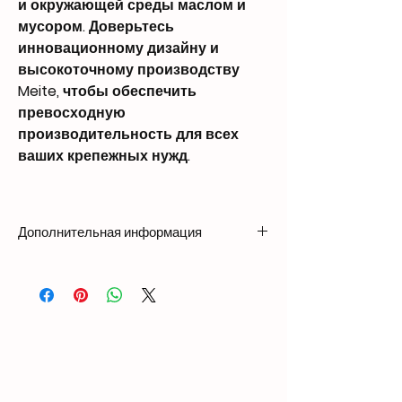
и окружающей среды маслом и
мусором. Доверьтесь
инновационному дизайну и
высокоточному производству
Meite, чтобы обеспечить
превосходную
производительность для всех
ваших крепежных нужд.
Дополнительная информация
Вес0,92 кг
Размеры207 × 44 × 145 мм
Совместимость с гвоздями
Длина: 1/4″ - 5/8″ (6 мм - 16 мм)
Ширина: 0,050″ (1,27 мм)
Коронка: 1/2″ (12,6 мм)
Толщина: 0,020″ (0,53 мм)
Вместимость