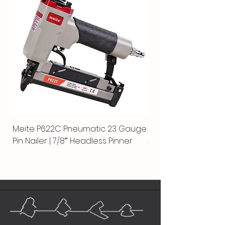
Meite P622C Pneumatic 23 Gauge
Meite MPN-440K-S |
Pin Nailer | 7/8″ Headless Pinner
автоматический гво
пистолет