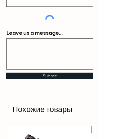
Leave us a message...
Submit
Похожие товары
HOT