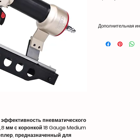
Дополнительная и
Вес1,97 кг
Размеры300 × 70 × 
Совместимость с г
Длина: 1″ - 1 5/8″ (2
Ширина: 0,050″ (1,2
Коронка: 1/4″ (5,8 м
Толщина: 0,041″ (1,
Вместимость
140 PCS
Рабочее давление
80-120 PSI
Вход воздуха
1/4″ NPT
 эффективность пневматического
Подгонянная подд
,8 мм с коронкой 18 Gauge Medium
OEM
степлер, предназначенный для