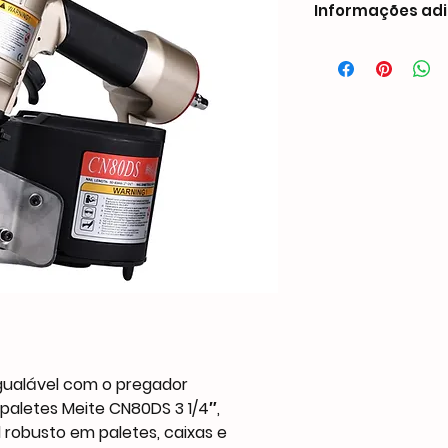
Informações adi
Weight
Dimensions
Nail Compatibility
Capacity
Operate Pressure
gualável com o pregador
aletes Meite CN80DS 3 1/4″,
Air Inlet
l robusto em paletes, caixas e