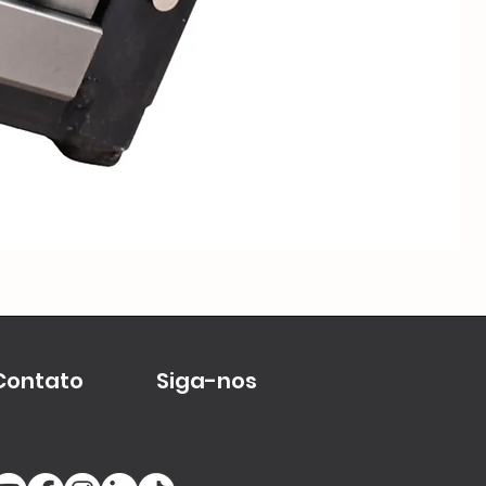
Me
Contato
Siga-nos