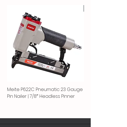
HOT
Meite P622C Pneumatic 23 Gauge
Meite MPN-440K-S |
Pin Nailer | 7/8″ Headless Pinner
automático separ