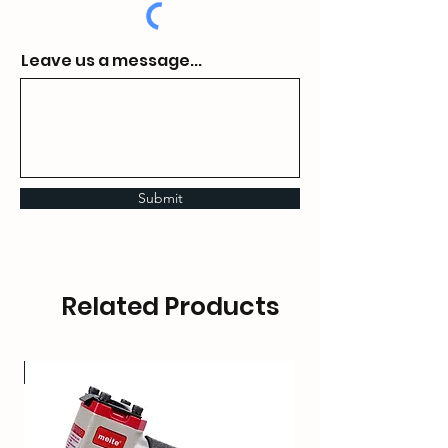
Leave us a message...
Submit
Related Products
OT