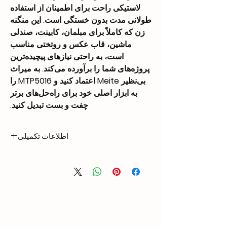
لاستیکی راحت برای اطمینان از استفاده
طولانی مدت بدون خستگی است. این منگنه
زن که کاملاً برای مبلمان، کابینت، صندلی
ماشین، قاب عکس و روتختی مناسب
است، به راحتی نیازهای پیچیده‌ترین
پروژه‌های شما را برآورده می‌کند. به میراث
بی‌نظیر Meite اعتماد کنید و MTP5016 را
به ابزار اصلی خود برای راه‌حل‌های برتر
چفت و بست تبدیل کنید.
اطلاعات تکمیلی
1.50 kg
Weight
225 × 60 × 230 mm
Dimensions
Length: 1/4″ – 5/8″
Nail
(6mm – 16mm)
Compatibility
Width: 0.049″ (1.25mm)