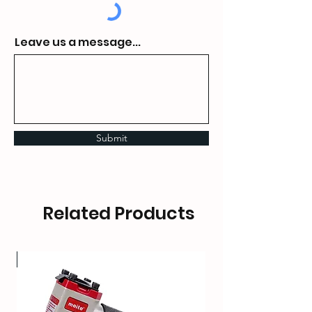
Leave us a message...
Submit
Related Products
OT