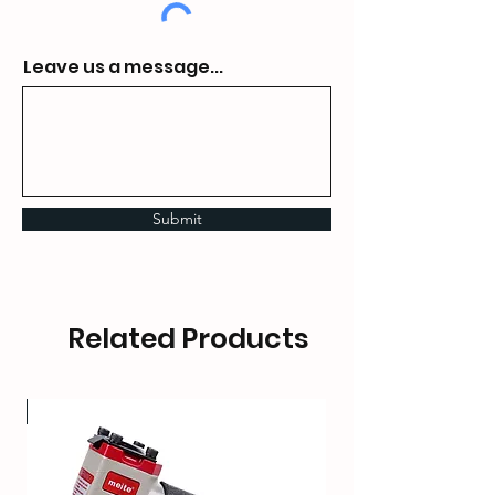
Leave us a message...
Submit
Related Products
OT