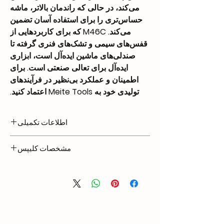
می‌کند، در حالی که راندمان بالاتر، ماشه
حساس‌تری را برای استفاده آسان تضمین
می‌کند. M46C که برای کاربردهایی از
قفس‌های سیمی و تشک‌های فنری گرفته تا
صندلی‌های ماشین ایده‌آل است، ابزاری
ایده‌آل برای تعالی صنعتی است. برای
اطمینان و عملکرد بی‌نظیر در فرآیندهای
تولیدی خود به Meite Tools اعتماد کنید.
اطلاعات تکمیلی
3.0 kg
Weight
مشخصات کلیپس
405 × 99 × 225
Dimensions
kness
Height
Width
Crown
Model
mm
m
12.7mm
6.2mm
11mm
CL-14
40 PCS
Capacity
m
14.5mm
6.2mm
11mm
CL-16
70-120 PSI
Operate Pressure