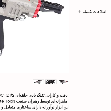
اطلاعات تکمیلی
1.57 kg
330 × 84 × 201 mm
Outer Crown: 5/8″
(16.9mm)
Wire Dia: 0.063″
(1.6mm)
Inner Crown: 1/2″
(12.5mm)
Height: 0.343″ (8.
Closure Dia: 0.102″
0.142″ (2.6 – 3.6m
100 PCS
این ابزار نوآورانه دارای ساختاری متعادل 
70-100 PSI