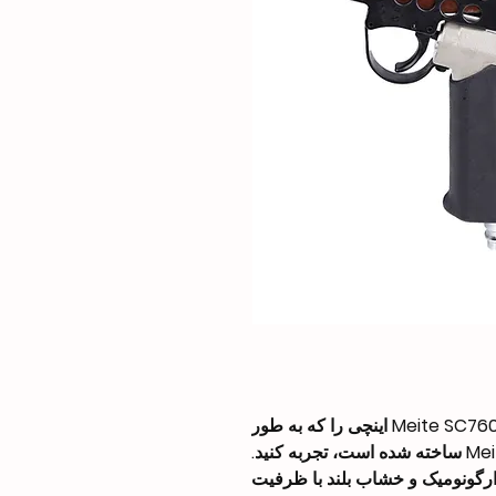
دقت و کارایی تفنگ بادی حلقه‌ای Meite SC760C-I2 1/2 اینچی را که به طور
ماهرانه‌ای توسط رهبران صنعت Meite Tools ساخته شده است، تجربه کنید.
و ارگونومیک و خشاب بلند با ظرفیت