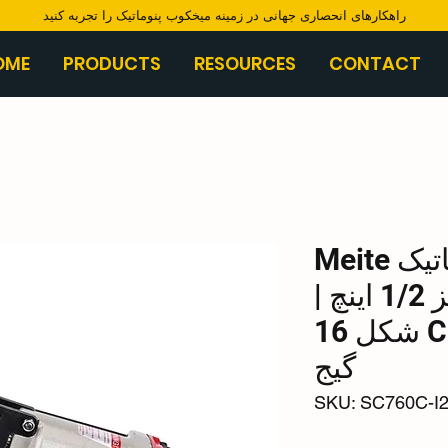
​راهکارهای انحصاری جهانی در زمینه میخکوب پنوماتیک را تجربه کنید
OME
PRODUCTS
RESOURCES
CONTACT
تفنگ حلقه‌ای پنوماتیک Meite
SC760C-I2 سایز 1/2 اینچ |
انبردست حلقه‌ای C شکل 16
گیج
SKU: SC760C-I