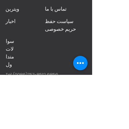
تماس با ما
ویترین
سیاست حفظ
اخبار
حریم خصوصی
سوا
لات
متدا
ول
Tel:
(0086)757-8512 6856
Fax:
(0086)757-8512 6850
Mail:
export@gdmeite.com
Guangdong Meite IT Tools Co., Ltd
No. 10, Shunjing St., Hegui Industrial Park
(B), Lishui Town, Nanhai District, Foshan,
GD 528241, China