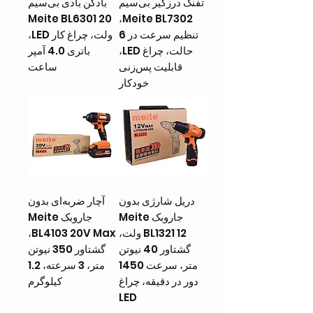
تفنگ درزگیر بی‌سیم
بادکن بادی بی‌سیم
Meite BL6301 20
Meite BL7302،
تنظیم سرعت در 6
ولت، چراغ کار LED،
حالت، چراغ LED،
باتری 4.0 آمپر
قابلیت پس‌زنی
ساعت
خودکار
دریل شارژی بدون
آچار ضربه‌ای بدون
جاروبک Meite
جاروبک Meite
BL1321 12 ولت،
BL4103 20V Max،
گشتاور 40 نیوتن
گشتاور 350 نیوتن
متر، سرعت 1450
متر، 3 سرعته، 1.2
دور در دقیقه، چراغ
کیلوگرم
LED