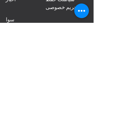
حریم خصوصی
سوا
لات
متدا
ول
Tel:
(0086)757-8512 6856
Fax:
(0086)757-8512 6850
Mail:
export@gdmeite.com
Guangdong Meite IT Tools Co., Ltd
No. 10, Shunjing St., Hegui Industrial Park
(B), Lishui Town, Nanhai District, Foshan,
GD 528241, China