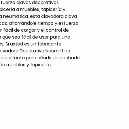
1/4″ NPT
esfuerzo clavos decorativos,
Soporte personaliza
icería a muebles, tapicería y
OEM
 neumática, esta clavadora clava
icaz, ahorrándole tiempo y esfuerzo
 fácil de cargar y el control de
 que sea fácil de usar para una
s. Si usted es un fabricante
Clavadora Decorativa Neumática
nta perfecta para añadir un acabado
de muebles y tapicería.