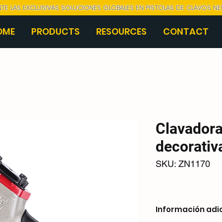
NTE LAS EXCLUSIVAS SOLUCIONES GLOBALES EN PISTOLAS DE CLAVOS N
OME
PRODUCTS
RESOURCES
CONTACT
Clavador
decorativ
SKU: ZN1170
Información adi