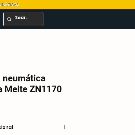
EUMÁTICAS
a neumática
a Meite ZN1170
cional