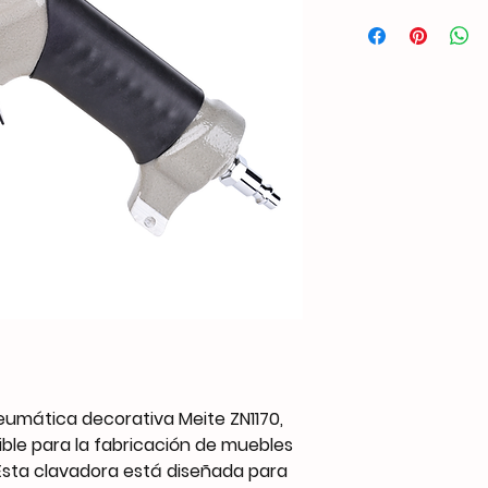
Peso0,64 kgDimensio
mmCompatibilidad d
ZN0630: 6,3 mm
ZN0750: 7,5 mm
ZN0860: 8,6 mm
ZN0960: 9,6 mm
ZN1080: 10,8 mm
ZN1170: 11,7 mm
ZN1230: 12,3 mm
ZN1400: 14,0 mm
ZN1620: 16,2 mm
ZN1820: 18,2 mm
ZN2030: 22,3 mm
ZN2530: 25,3 mm
ZN2830: 28,3 mm
ZN3030: 30,0 mm
Capacidad
1 UNIDAD
umática decorativa Meite ZN1170,
Presión de funciona
ble para la fabricación de muebles
60-100 PSI
 Esta clavadora está diseñada para
Entrada de aire