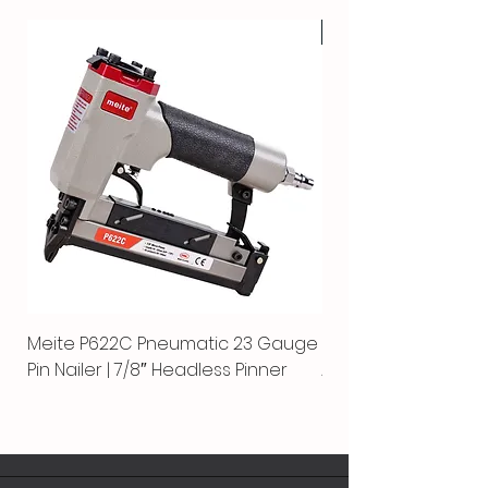
CALIENTE
Meite P622C Pneumatic 23 Gauge
Meite MPN-440K-S |
Pin Nailer | 7/8″ Headless Pinner
Automática Separ