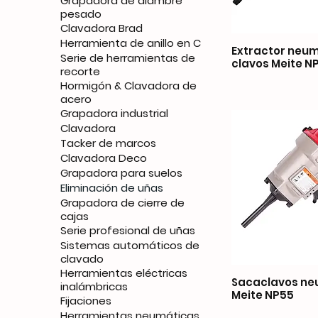
Grapadora de alambre
pesado
Clavadora Brad
Herramienta de anillo en C
Extractor neum
Serie de herramientas de
clavos Meite N
recorte
Hormigón & Clavadora de
acero
Grapadora industrial
Clavadora
Tacker de marcos
Clavadora Deco
Grapadora para suelos
Eliminación de uñas
Grapadora de cierre de
cajas
Serie profesional de uñas
Sistemas automáticos de
clavado
Herramientas eléctricas
Sacaclavos ne
inalámbricas
Meite NP55
Fijaciones
Herramientas neumáticas