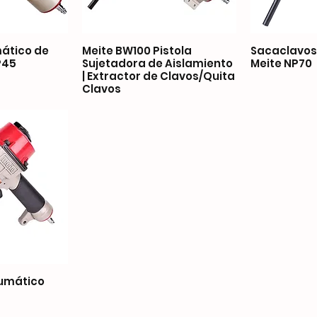
ático de
Meite BW100 Pistola
Sacaclavos
P45
Sujetadora de Aislamiento
Meite NP70
| Extractor de Clavos/Quita
Clavos
umático