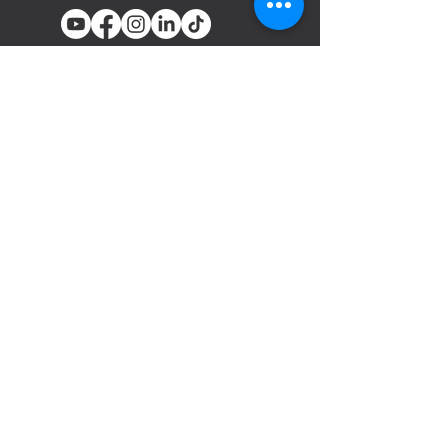
You email
Subscribe
المنتجات
أدوات تثبيت المسامير والدباسات
الهوائية
السحابات
مسدسات الرش