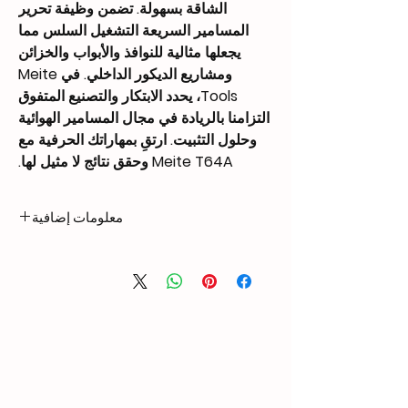
الشاقة بسهولة. تضمن وظيفة تحرير
المسامير السريعة التشغيل السلس مما
يجعلها مثالية للنوافذ والأبواب والخزائن
ومشاريع الديكور الداخلي. في Meite
Tools، يحدد الابتكار والتصنيع المتفوق
التزامنا بالريادة في مجال المسامير الهوائية
وحلول التثبيت. ارتقِ بمهاراتك الحرفية مع
Meite T64A وحقق نتائج لا مثيل لها.
معلومات إضافية
1.75 kg
Weight
298 × 73 × 282 mm
Dimensions
Length: 1 1/4″ – 2 1/2″
Nail
(32mm – 64mm)
Compatibility
Width: 0.063″ (1.6mm)
Thickness: 0.055"