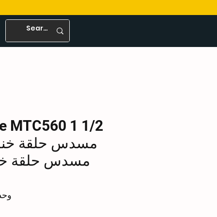
مسدس حلقة خنزي
مسدس حلقة خنز
وحدة C560