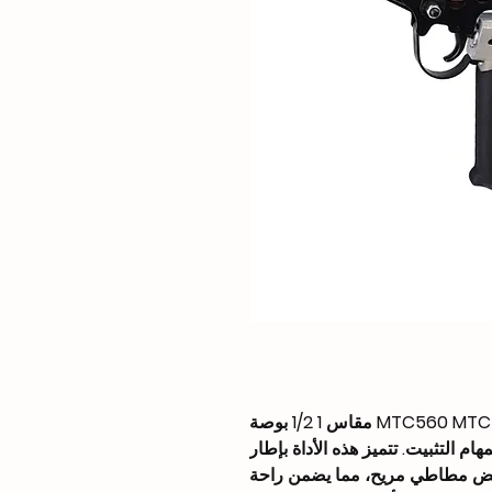
اكتشف مسدس حلقة الخنزير الهوائي MTC560 MTC560 مقاس 1 1/2 بوصة
ء بمهام التثبيت. تتميز هذه الأداة بإطار
ض مطاطي مريح، مما يضمن راحة