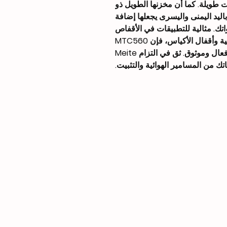
ت طويلة. كما أن مخزنها الطويل ذو
اليد اليمنى واليسرى يجعلها إضافة
تك. مثالية للتطبيقات في الأقفاص
السلكية وأطقم السيارات والمراتب الزنبركية وأقفال الأكياس، فإن MTC560
من Meite Tools هي الحل الأمثل لأداء فعال وموثوق. ثق في التزام Meite
اتك من المسامير الهوائية والتثبيت.