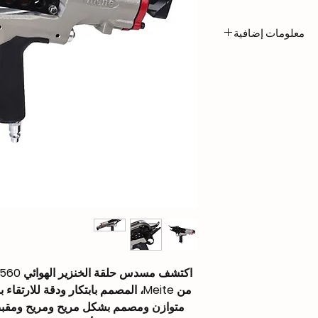
معلومات إضافية
2.8 kg
422 × 131 × 243 
Outer Crown: 1 23/
(43mm)
Wire Dia: 0.079″
(2.0mm)
Inner Crown: 1 1/2″
(39mm)
Height: 0.807″ (20
Closure Dia: 0.109″
0.591" (18 – 15mm
125 PCS
من Meite، المصمم بابتكار ودقة للارتقا
متوازن ومصمم بشكل مريح ومريح ومقب
80-120 PSI