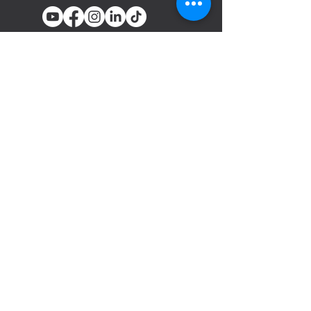
You email
Subscribe
المنتجات
أدوات تثبيت المسامير والدباسات
الهوائية
السحابات
مسدسات الرش