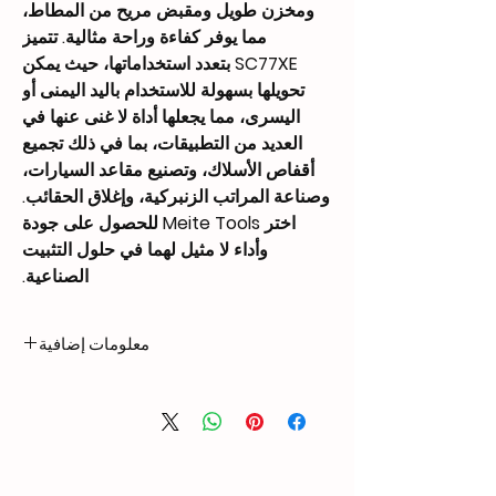
ومخزن طويل ومقبض مريح من المطاط،
مما يوفر كفاءة وراحة مثالية. تتميز
SC77XE بتعدد استخداماتها، حيث يمكن
تحويلها بسهولة للاستخدام باليد اليمنى أو
اليسرى، مما يجعلها أداة لا غنى عنها في
العديد من التطبيقات، بما في ذلك تجميع
أقفاص الأسلاك، وتصنيع مقاعد السيارات،
وصناعة المراتب الزنبركية، وإغلاق الحقائب.
اختر Meite Tools للحصول على جودة
وأداء لا مثيل لهما في حلول التثبيت
الصناعية.
معلومات إضافية
1.86 kg
Weight
378 × 88 × 216 mm
Dimensions
Outer Crown: 15/16″
Nail