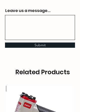
Leave us a message...
Submit
Related Products
سا