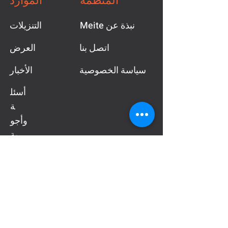
المنظمة
الموارد
Meite نبذة عن
التنزيلات
اتصل بنا
العرض
سياسة الخصوصية
الأخبار
أسئل
ة
وأجو
بة
Tel:
(0086)757-8512 6856
Fax:
(0086)757-8512 6850
Mail:
export@gdmeite.com
Guangdong Meite IT Tools Co., Ltd
No.10, Shunjing Rd, Hegui Industrial Park