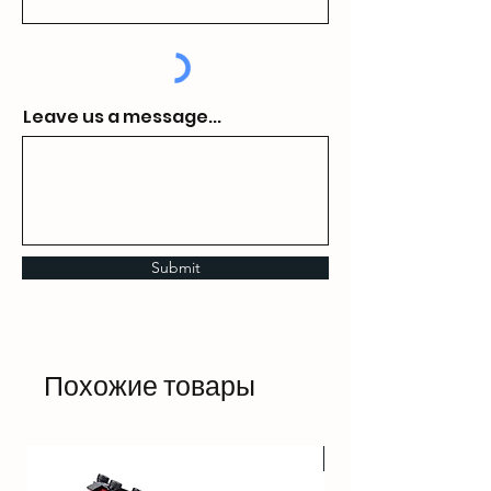
Leave us a message...
Submit
Похожие товары
HOT