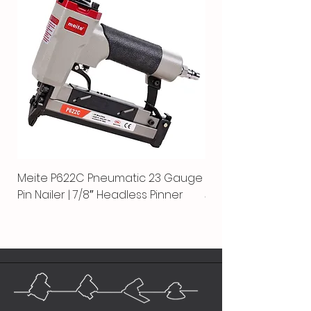
Meite P622C Pneumatic 23 Gauge
Meite MPN-440K-S |
Pin Nailer | 7/8″ Headless Pinner
автоматический гво
пистолет