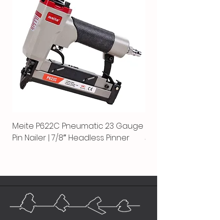
Meite P622C Pneumatic 23 Gauge
Meite MPN-440K-S |
Pin Nailer | 7/8″ Headless Pinner
автоматический гво
пистолет