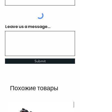
Leave us a message...
Submit
Похожие товары
HOT