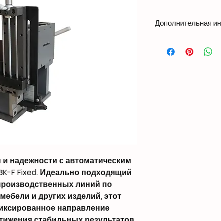
Дополнительная и
Weight11.5 kgDimen
PCS / SecOperate Pr
StripsCustomized S
 и надежности с автоматическим
8K-F Fixed. Идеально подходящий
производственных линий по
ебели и других изделий, этот
фиксированное направление
стижения стабильных результатов.