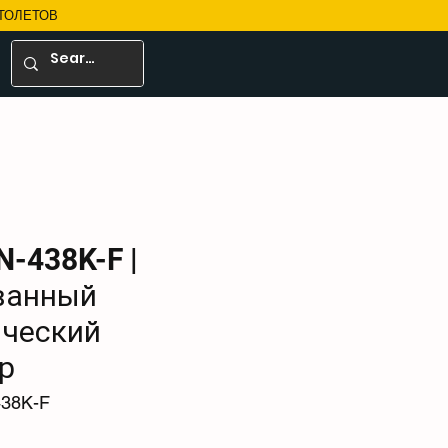
ТОЛЕТОВ
N-438K-F |
ванный
ический
р
438K-F