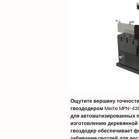
Ощутите вершину точности
гвоздодером Meite MPN-43
для автоматизированных 
изготовлению деревянной м
гвоздодер обеспечивает 
забивания гвоздей для до