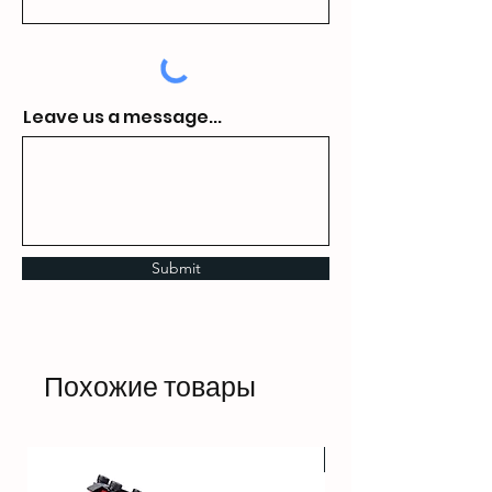
Leave us a message...
Submit
Похожие товары
HOT