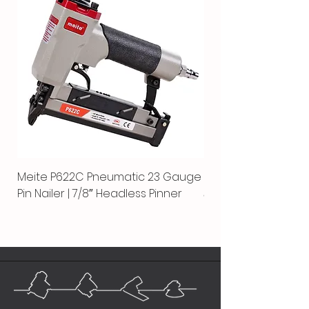
Meite P622C Pneumatic 23 Gauge
Meite MPN-440K-S |
Pin Nailer | 7/8″ Headless Pinner
автоматический гво
пистолет