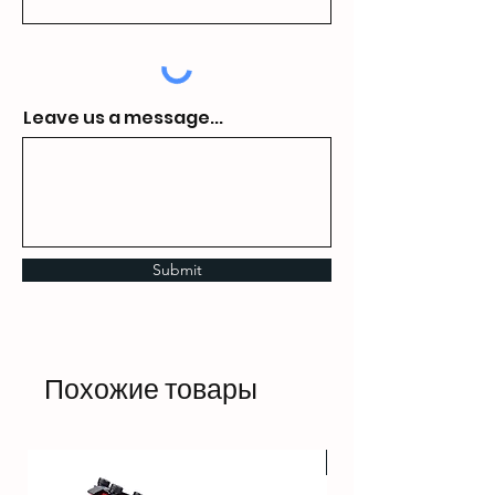
Leave us a message...
Submit
Похожие товары
HOT