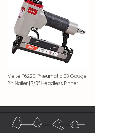
Meite P622C Pneumatic 23 Gauge
Meite MPN-440K-S |
Pin Nailer | 7/8″ Headless Pinner
автоматический гво
пистолет