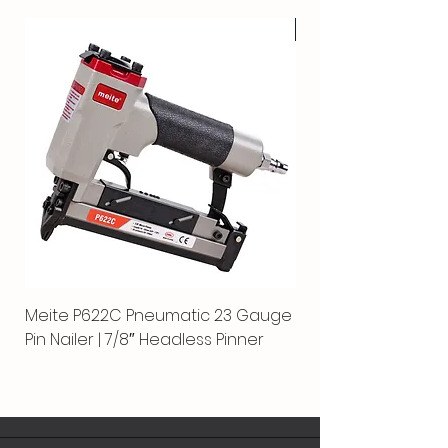
HOT
Meite P622C Pneumatic 23 Gauge
Meite MPN-440K-S |
Pin Nailer | 7/8″ Headless Pinner
automático separ