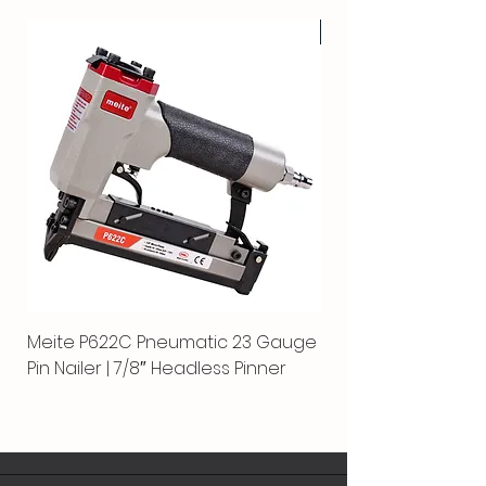
HOT
Meite P622C Pneumatic 23 Gauge
Meite MPN-440K-S |
Pin Nailer | 7/8″ Headless Pinner
automático separ