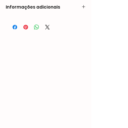
Informações adicionais
Peso3,0 kgDimensões318 × 95 × 267
mmCompatibilidade de pregos
Comprimento: 3/4″ - 2 1/2″ (18 mm - 64 mm)
Seção transversal: 0,264“ por 0,087” (6,7
mm por 2,2 mm)
Capacidade
50 PCS
Pressão de operação
85-120 PSI
Entrada de ar
1/4″ NPT
Suporte personalizado
OEM