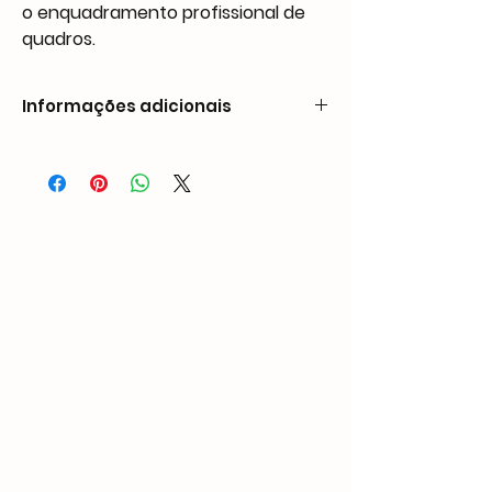
o enquadramento profissional de
quadros.
Informações adicionais
Peso0,94 kgDimensões195 × 43 × 162
mmCompatibilidade de pregos
Comprimento: 5/8” (15 mm)
Espessura: 0,196” (5 mm)
Largura: 0,014” (0,35 mm)
Capacidade
200 PCS
Pressão de operação
60-100 PSI
Entrada de ar
1/4″ NPT
Suporte personalizado
OEM