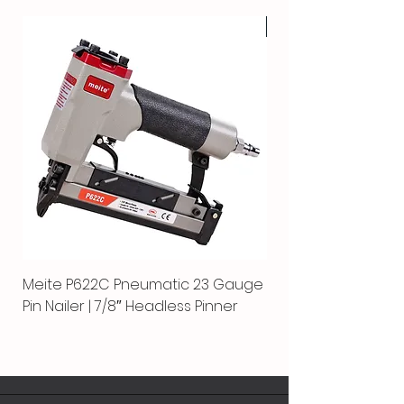
HOT
Meite P622C Pneumatic 23 Gauge
Meite MPN-440K-S |
Pin Nailer | 7/8″ Headless Pinner
automático separ